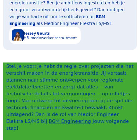
energietransitie? Ben je ambitieus ingesteld en heb je
een groot verantwoordelijkheidsgevoel? Dan nodigen
wij je van harte uit om te solliciteren bij
BGM
Engineering
als Medior Engineer Elektra LS/MS!
Jersey Geurts
HR-medewerker recruitment
Stel je voor: je hebt de regie over projecten die het
verschil maken in de energietransitie. Jij vertaalt
plannen naar slimme ontwerpen voor regionale
elektriciteitsnetten en zorgt dat alles – van
technische details tot vergunningen – op rolletjes
loopt. Van ontwerp tot uitvoering ben jij de spil die
techniek, financiën en kwaliteit bewaakt. Klinkt
uitdagend? Dan is de rol van Medior Engineer
Elektra LS/MS bij
BGM Engineering
jouw volgende
stap!