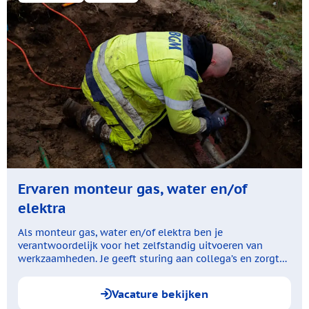
Ervaren monteur gas, water en/of
elektra
Als monteur gas, water en/of elektra ben je
verantwoordelijk voor het zelfstandig uitvoeren van
werkzaamheden. Je geeft sturing aan collega’s en zorgt
ervoor dat de kwaliteit van het werk gewaarborgd blijft.
Tijdens de afwezigheid van de uitvoerder ben jij het
Vacature bekijken
eerste aanspreekpunt voor opdrachtgevers.