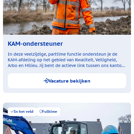
KAM-ondersteuner
In deze veelzijdige, parttime functie ondersteun je de
KAM-afdeling op het gebied van Kwaliteit, Veiligheid,
Arbo en Milieu. Jij bent de actieve link tussen ons kantoor
en de projecten buiten: samen met de medewerkers
buiten kijk je wat er op de projecten speelt.
Vacature bekijken
In het veld
Fulltime