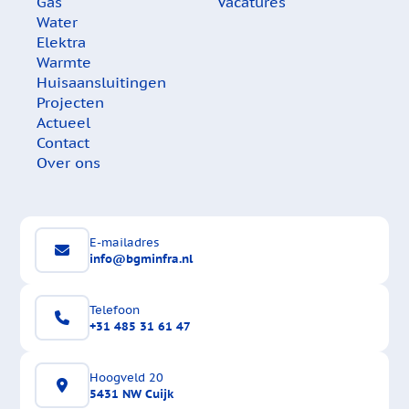
Gas
Vacatures
Water
Elektra
Warmte
Huisaansluitingen
Projecten
Actueel
Contact
Over ons
E-mailadres
info@bgminfra.nl
Telefoon
+31 485 31 61 47
Hoogveld 20
5431 NW Cuijk