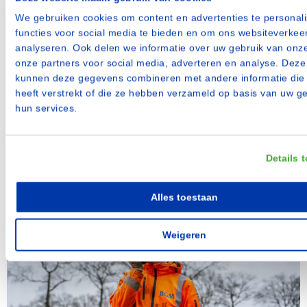
Daan Verheijen
onze partners voor social media, adverteren en analyse. Deze
KAM-coördinator
kunnen deze gegevens combineren met andere informatie die
heeft verstrekt of die ze hebben verzameld op basis van uw g
hun services.
“Veiligheid is geen keuze, maar een verantwoordelijkheid
– elke dag, voor iedereen.”
Details 
ANDERE VACATURES
Alles toestaan
Of is dit een betere match?
Weigeren
In het veld & op kantoor
Parttime