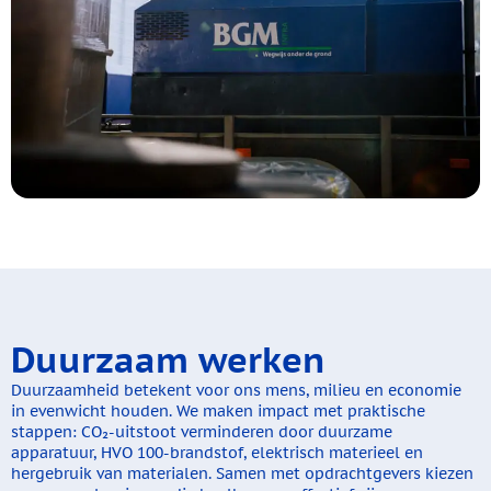
Duurzaam
werken
Duurzaamheid betekent voor ons mens, milieu en economie
in evenwicht houden. We maken impact met praktische
stappen: CO₂-uitstoot verminderen door duurzame
apparatuur, HVO 100-brandstof, elektrisch materieel en
hergebruik van materialen. Samen met opdrachtgevers kiezen