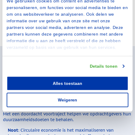
We gebruiken cookies om content en advertenties te
personaliseren, om functies voor social media te bieden en
om ons websiteverkeer te analyseren. Ook delen we
informatie over uw gebruik van onze site met onze
partners voor social media, adverteren en analyse. Deze
partners kunnen deze gegevens combineren met andere
informatie die u aan ze heeft verstrekt of die ze hebben
verzameld op basis van uw gebruik van hun services.
Details tonen
Samen naar een
circulaire
economie
Alles toestaan
Wij ondersteunen de circulaire ambitie van 2050 met een
integrale aanpak van ontwerp tot beheer. Door materialen te
Weigeren
kiezen voor minimaal onderhoud en hergebruik, beperken we
afval, besparen grondstoffen en verminderen CO₂-uitstoot.
Met een doordacht voortraject helpen we opdrachtgevers hun
duurzaamheidsdoelen te behalen.
Noot
: Circulaire economie is het maximaliseren van