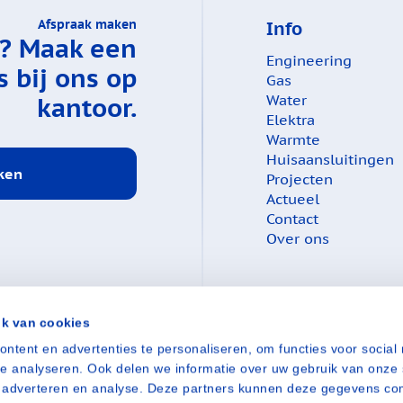
Afspraak maken
Info
e?
Maak een
Engineering
 bij ons op
Gas
kantoor.
Water
Elektra
Warmte
Huisaansluitingen
ken
Projecten
Actueel
Contact
Over ons
ik van cookies
ntent en advertenties te personaliseren, om functies voor social
e analyseren. Ook delen we informatie over uw gebruik van onze 
Telefoon
a, adverteren en analyse. Deze partners kunnen deze gegevens c
+31 485 31 61 47