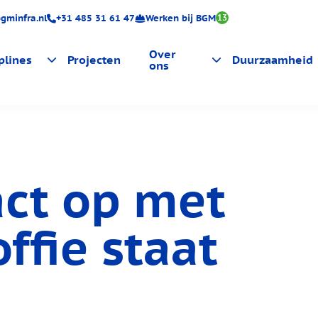
gminfra.nl
+31 485 31 61 47
Werken bij BGM
13
Over
plines
Projecten
Duurzaamheid
ons
ing
Certificeringen
Actueel
ct op met
ffie staat
luitingen