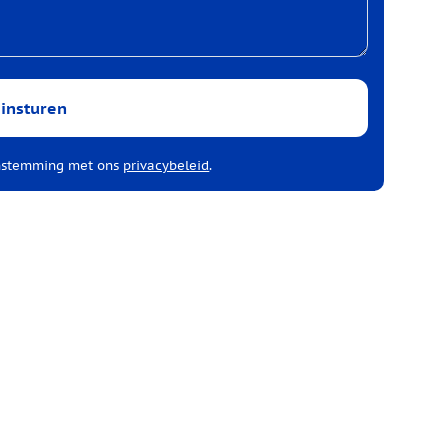
e insturen
enstemming met ons
privacybeleid
.