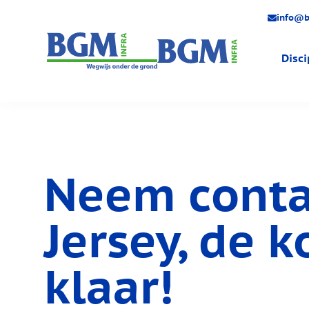
info@b
Disci
Engineer
Gas
Water
Neem conta
Elektra
Warmte
Jersey,
de ko
Huisaans
klaar!