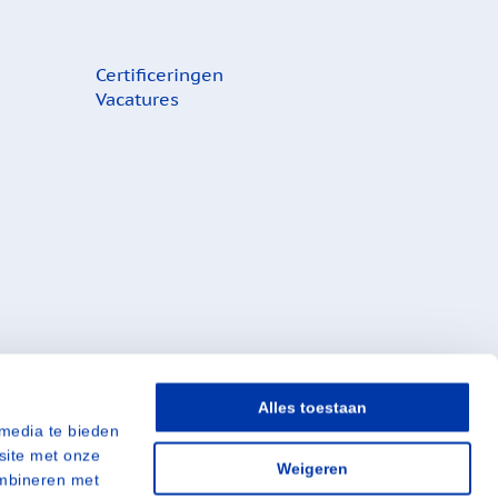
Certificeringen
Vacatures
Alles toestaan
 media te bieden
site met onze
Weigeren
Hoogveld 20
ombineren met
5431 NW Cuijk