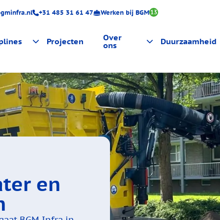
gminfra.nl
+31 485 31 61 47
Werken bij BGM
13
Over
plines
Projecten
Duurzaamheid
ons
ing
Certificeringen
Actueel
luitingen
ter en
n
gaat BGM Infra in