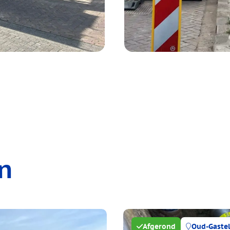
n
Afgerond
Oud-Gaste