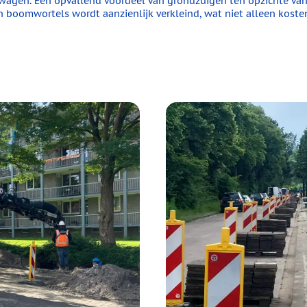
wagen. Een opvallend voordeel van grondzuigen ten opzichte van 
n boomwortels wordt aanzienlijk verkleind, wat niet alleen kost