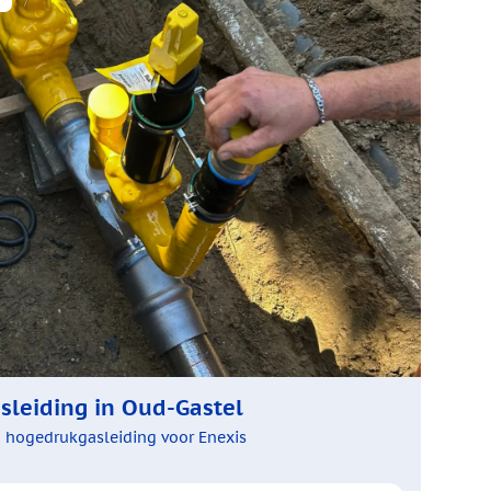
leiding in Oud-Gastel
g hogedrukgasleiding voor Enexis