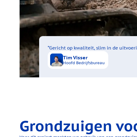
“Gericht op kwaliteit, slim in de uitvoeri
Tim Visser
Hoofd Bedrijfsbureau
Grondzuigen voor