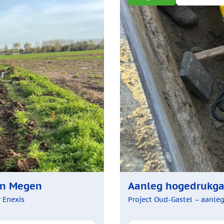
 in Megen
Aanleg hogedrukgas
 Enexis
Project Oud-Gastel – aanle