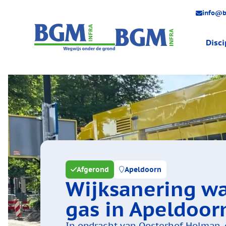
info@b
Disci
Engineer
Gas
Water
Elektra
Warmte
Huisaans
Afgerond
Apeldoorn
Wijksanering wa
gas in Apeldoor
In opdracht van Oosterhof Holman, 