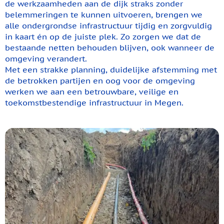
de werkzaamheden aan de dijk straks zonder
belemmeringen te kunnen uitvoeren, brengen we
alle ondergrondse infrastructuur tijdig en zorgvuldig
in kaart én op de juiste plek. Zo zorgen we dat de
bestaande netten behouden blijven, ook wanneer de
omgeving verandert.
Met een strakke planning, duidelijke afstemming met
de betrokken partijen en oog voor de omgeving
werken we aan een betrouwbare, veilige en
toekomstbestendige infrastructuur in Megen.