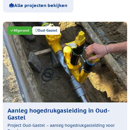
Alle projecten bekijken
Afgerond
Oud-Gastel
Aanleg hogedrukgasleiding in Oud-
Gastel
Project Oud-Gastel – aanleg hogedrukgasleiding voor