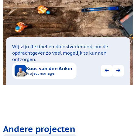
Wij zijn flexibel en dienstverlenend, om de
opdrachtgever zo veel mogelijk te kunnen
ontzorgen.
Koos van den Anker
Maikel Derks
Tim Visser
Project manager
Andere projecten