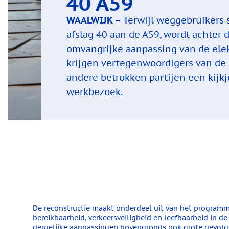
40 A59
WAALWIJK –
Terwijl weggebruikers 
afslag 40 aan de A59, wordt achter
omvangrijke aanpassing van de elekt
krijgen vertegenwoordigers van de
andere betrokken partijen een kijk
werkbezoek.
De reconstructie maakt onderdeel uit van het program
bereikbaarheid, verkeersveiligheid en leefbaarheid in de
dergelijke aanpassingen bovengronds ook grote gevolge