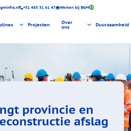
gminfra.nl
+31 485 31 61 47
Werken bij BGM
13
Over
plines
Projecten
Duurzaamheid
ons
ing
Certificeringen
Actueel
luitingen
ngt provincie en
econstructie afslag