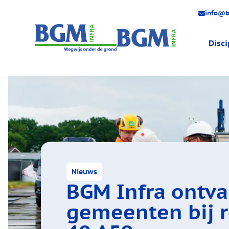
info@b
Disci
Engineer
Gas
Water
Elektra
Warmte
Huisaans
Nieuws
BGM Infra ontva
gemeenten bij r